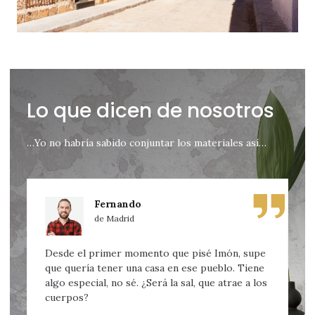
Lo que dicen de nosotros
…Yo no habría sabido conjuntar los materiales así…
Fernando
de Madrid
Desde el primer momento que pisé Imón, supe
M
que quería tener una casa en ese pueblo. Tiene
p
algo especial, no sé. ¿Será la sal, que atrae a los
a
cuerpos?