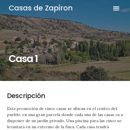
Casas de Zapiron
QUIENES SOMO
DÓNDE EST
Casa 1
Descripción
Esta promoción de cinco casas se ubican en el centro del
pueblo, en una gran parcela donde cada una de las casas va a
disponer de un jardín privado. Una piscina para las cinco se
levantará en un extremo de la finca. Cada casa tendrá